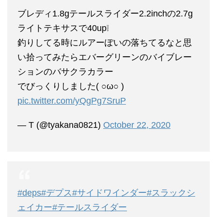
ブレディ1.8gテールスライダー2.2inchの2.7g
ライトテキサスで40up❕
釣りしてる時にルアーぽいの落ちてるなと思
い拾ってみたらエバーグリーンのバイブレー
ションのバサクラカラー
でびっくりしました( ○ω○ )
pic.twitter.com/yQgPg7SruP
— T (@tyakana0821)
October 22, 2020
#deps
#デプス
#サイドワインダー
#スラックシ
ェイカー
#テールスライダー