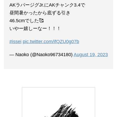
AKラバージグJr.にAKチャンク3.4で
昼間暑かったから底ずる引き
46.5cmでした🥰
いやー嬉しーなー！！！
#issei
pic.twitter.com/ifQZU0g07b
— Naoko (@Naoko96734180)
August 19, 2023