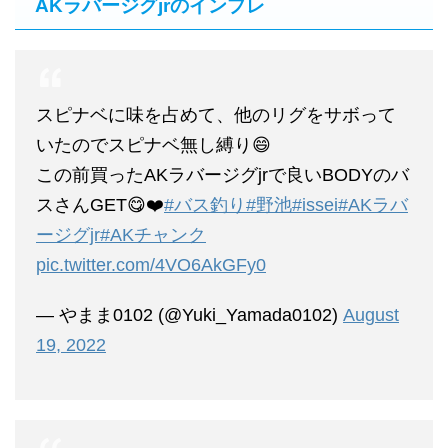
AKラバージグjrのインプレ
スピナベに味を占めて、他のリグをサボって
いたのでスピナベ無し縛り😄
この前買ったAKラバージグjrで良いBODYのバ
スさんGET😋❤️
#バス釣り
#野池
#issei
#AKラバ
ージグjr
#AKチャンク
pic.twitter.com/4VO6AkGFy0
— やまま0102 (@Yuki_Yamada0102)
August
19, 2022