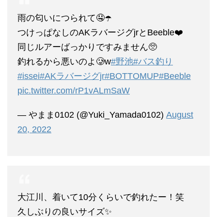
雨の匂いにつられて🤤☂️
つけっぱなしのAKラバージグjrとBeeble❤️
同じルアーばっかりですみません🥺
釣れるから悪いのよ🥲w
#野池
#バス釣り
#issei
#AKラバージグjr
#BOTTOMUP
#Beeble
pic.twitter.com/rP1vALmSaW
— やまま0102 (@Yuki_Yamada0102)
August
20, 2022
大江川、着いて10分くらいで釣れたー！笑
久しぶりの良いサイズ✨️