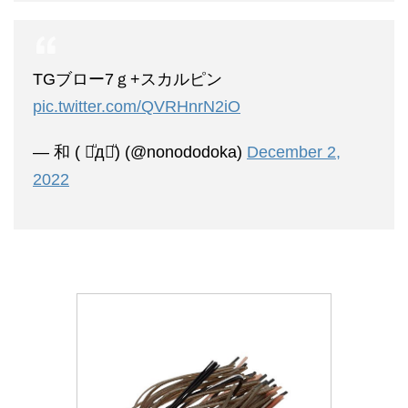
TGブロー7ｇ+スカルピン
pic.twitter.com/QVRHnrN2iO
— 和 ( ꒪ͧд꒪ͧ) (@nonododoka)
December 2,
2022