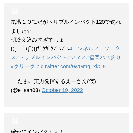
気温１０℃だがトリプルインパクト120で釣れ
ました✨
朝冷え込みすぎでしょ
((( ；ﾟДﾟ)))ｶﾞｸｶﾞｸﾌﾞﾙﾌﾞﾙ
#ニシネルアーワーク
ス
#トリプルインパクト
#シマノ
#福岡バス釣り
#クリーク
pic.twitter.com/9wGmqLxkO9
— たまに実力発揮するえーさん(仮)
(@e_san03)
October 19, 2022
確かにインパクト大！