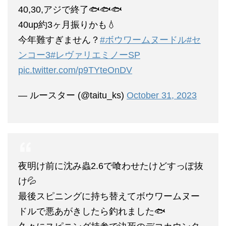
40,30,アジで終了🐟🐟🐟
40up約3ヶ月振りかも💧
今年難すぎません？
#ボウワームヌードル
#セ
ンコー3
#レヴァリエミノーSP
pic.twitter.com/p9TYteOnDV
— ルースター (@taitu_ks)
October 31, 2023
夜明け前に沈み蟲2.6で喰わせたけどすっぽ抜
け💦
最後スピニングに持ち替えてボウワームヌー
ドルで悪あがきしたら釣れました🐟