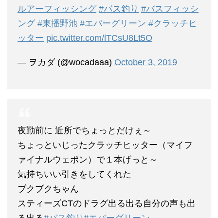
ルアーフィッシング
#バス釣り
#バスフィッシ
ング
#東播野池
#エバーグリーン
#クラッチヒ
ッター
pic.twitter.com/lTCsU8Lt5O
— ヲカダ (@wocadaaa)
October 3, 2019
夜勤前に 近所でちょっとだけぇ～
ちょっといじったクラッチヒッター（マイフ
ァイナルウェポン）で１本げっと～
気持ちいい引きをしてくれた
ブクブクちゃん
スティーズCTのドラグ出る出る自分の声も出
る出る
#バス釣り
#エバーグリーン