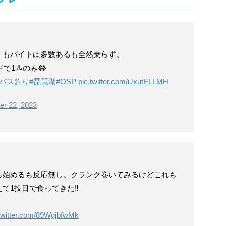
くもバイトは多数あるも全然乗らず。
で1匹のみ😂
#バス釣り
#琵琶湖
#OSP
pic.twitter.com/iJxutELLMH
er 22, 2023
ら始めるも反応無し。クランク巻いてみるけどこれも
て1投目で食ってきた‼️
.twitter.com/89WgjbfwMk