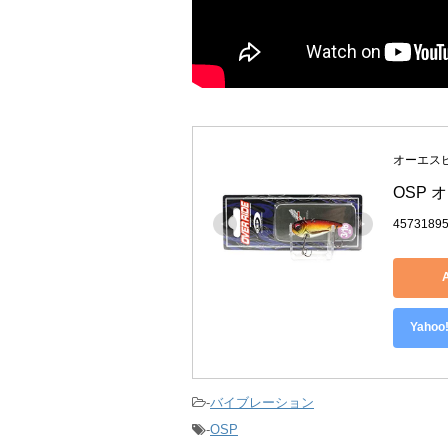
オーエスピー
OSP 
4573189
Yah
-
バイブレーション
-
OSP