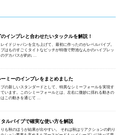
グのインプレと合わせたいタックルを解説！
にレイドジャパンを立ち上げて、最初に作ったのがレベルバイブ。
イブはものすごくタイトなピッチが特徴で野池なんかのハイプレッ
デカバスが釣れ ...
ルーミーのインプレをまとめました
イブの新しいスタンダードとして、特異なシミーフォールを実現す
っています。このシミーフォールとは、左右に微妙に揺れる動きの
この動きを通じて ...
メタルバイブで確実な使い方を解説
りも秋のほうが結果が出やすい。 それは秋はリアクションの釣り
アクション要素を高めるルアースピードもハイシーズンに比べて早