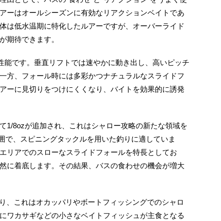
アーはオールシーズンに有効なリアクションベイトであ
体は低水温期に特化したルアーですが、オーバーライド
が期待できます。
性能です。垂直リフトでは速やかに動き出し、高いピッチ
一方、フォール時には多彩かつナチュラルなスライドフ
アーに見切りをつけにくくなり、バイトを効果的に誘発
1/8ozが追加され、これはシャロー攻略の新たな領域を
範囲で、スピニングタックルを用いた釣りに適していま
エリアでのスローなスライドフォールを特長としてお
然に着底します。その結果、バスの食わせの機会が増大
ており、これはオカッパリやボートフィッシングでのシャロ
にワカサギなどの小さなベイトフィッシュが主食となる