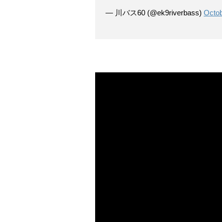
— 川バス60 (@ek9riverbass)
Octob