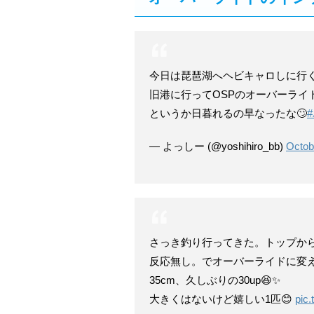
今日は琵琶湖へヘビキャロしに行
旧港に行ってOSPのオーバーライド
というか日暮れるの早なったな🙄
— よっしー (@yoshihiro_bb)
Octob
さっき釣り行ってきた。トップか
反応無し。でオーバーライドに変え
35cm、久しぶりの30up😆✨
大きくはないけど嬉しい1匹😊
pic