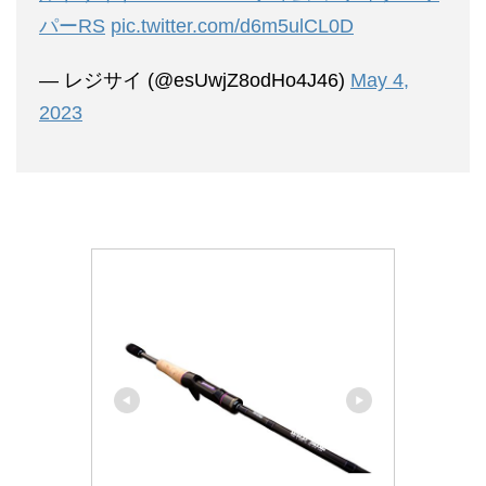
パーRS
pic.twitter.com/d6m5ulCL0D
— レジサイ (@esUwjZ8odHo4J46)
May 4,
2023