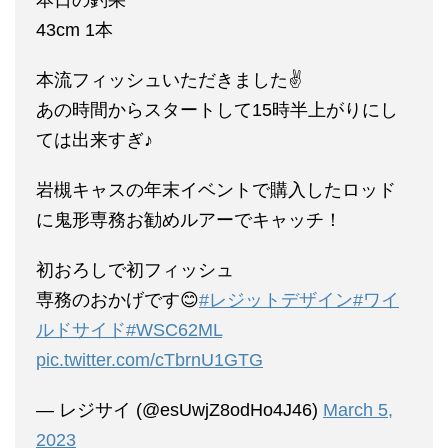
本日の釣果
43cm 1本
本流フィッシュいただきました✌️
あの時間からスタートして15時半上がりにし
ては出来すぎ♪
岩槻キャスの年末イベントで購入したロッド
に鬼形専務お勧めルアーでキャッチ！
初おろしで初フィッシュ
専務のおかげです😊
#レジットデザイン
#ワイ
ルドサイド
#WSC62ML
pic.twitter.com/cTbrnU1GTG
— レジサイ (@esUwjZ8odHo4J46)
March 5,
2023