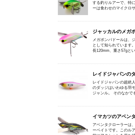
する釣りルアーで、特
ーは食わせのマイクロサイ
ジャッカルのメガ
メガポンパドールは、
として知られています
長120mm、重さ57gとい
レイドジャパンの
レイドジャパンの超絶人
のダッジはいわゆる羽
ジャンル。 そのなかでも 
イマカツのアベン
アベンタクローラーは
ーベイトです。このル