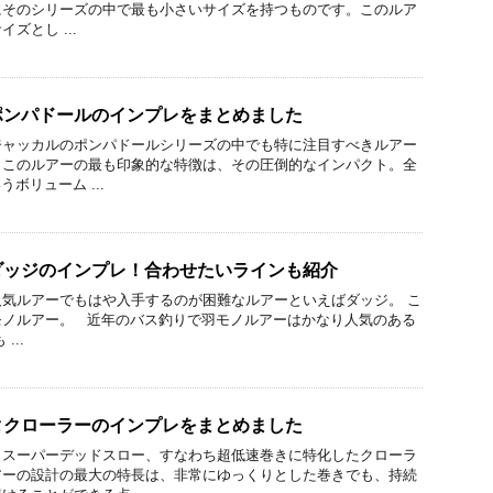
にそのシリーズの中で最も小さいサイズを持つものです。このルア
ズとし ...
ポンパドールのインプレをまとめました
ジャッカルのポンパドールシリーズの中でも特に注目すべきルアー
。このルアーの最も印象的な特徴は、その圧倒的なインパクト。全
うボリューム ...
ダッジのインプレ！合わせたいラインも紹介
気ルアーでもはや入手するのが困難なルアーといえばダッジ。 こ
モノルアー。 近年のバス釣りで羽モノルアーはかなり人気のある
...
タクローラーのインプレをまとめました
、スーパーデッドスロー、すなわち超低速巻きに特化したクローラ
アーの設計の最大の特長は、非常にゆっくりとした巻きでも、持続