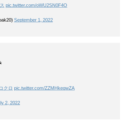
ス
pic.twitter.com/oWU2SN0F4O
ak20)
September 1, 2022

コクロ
pic.twitter.com/ZZMHkeqwZA
ly 2, 2022