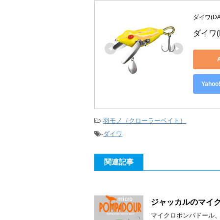
ダイワ(DA
ダイワ(
Yah
-
羽モノ（クローラーベイト）
-
ダイワ
関連記事
ジャッカルのマイ
マイクロポンパドール、ま