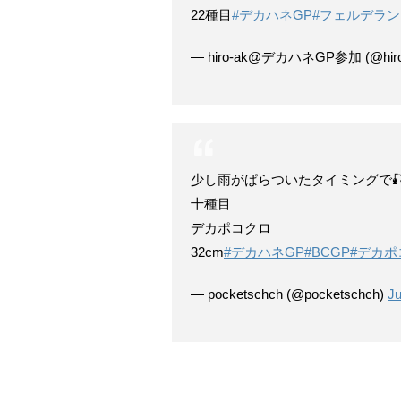
22種目
#デカハネGP
#フェルデラン
— hiro-ak@デカハネGP参加 (@hiro
少し雨がぱらついたタイミングで
十種目
デカポコクロ
32cm
#デカハネGP
#BCGP
#デカポ
— pocketschch (@pocketschch)
Ju