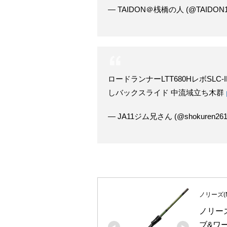
— TAIDON＠桟橋の人 (@TAIDON1
ロードランナーLTT680HレボSLC-I
しバックスライド 中流域立ち木群
— JA11ジム兄さん (@shokuren261
ノリーズ(No
ノリーズ
ブ&ワー