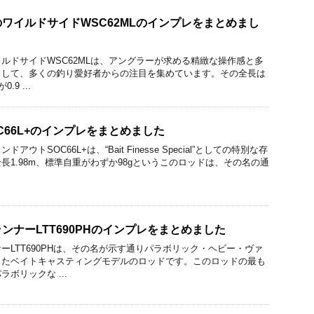
ワイルドサイドWSC62MLのインプレをまとめまし
ルドサイドWSC62MLは、アングラーが求める精緻な操作感と多
として、多くの釣り愛好者からの注目を集めています。その全長は
9 ...
C66L+のインプレをまとめました
ウトSOC66L+は、“Bait Finesse Special”としての特別な存
長1.98m、標準自重がわずか98gというこのロッドは、その名の通
ンナーLTT690PHのインプレをまとめました
ーLTT690PHは、その名が示す通りパラボリック・ヘビー・ヴァ
ったベイトキャスティングモデルのロッドです。このロッドの最も
ボリックな ...