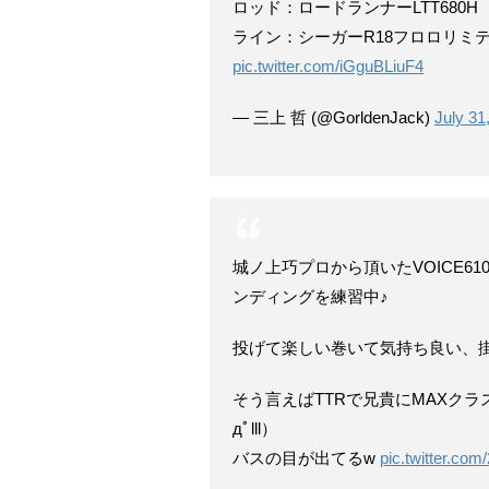
ロッド：ロードランナーLTT680H
ライン：シーガーR18フロロリミテ
pic.twitter.com/iGguBLiuF4
— 三上 哲 (@GorldenJack)
July 31
城ノ上巧プロから頂いたVOICE6
ンディングを練習中♪
投げて楽しい巻いて気持ち良い、掛
そう言えばTTRで兄貴にMAXクラス
дﾟlll）
バスの目が出てるw
pic.twitter.c