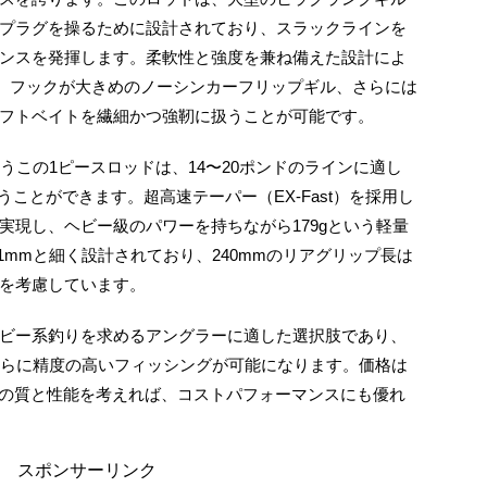
プラグを操るために設計されており、スラックラインを
ンスを発揮します。柔軟性と強度を兼ね備えた設計によ
グや、フックが大きめのノーシンカーフリップギル、さらには
フトベイトを繊細かつ強靭に扱うことが可能です。
いうこの1ピースロッドは、14〜20ポンドのラインに適し
うことができます。超高速テーパー（EX-Fast）を採用し
実現し、ヘビー級のパワーを持ちながら179gという軽量
1mmと細く設計されており、240mmのリアグリップ長は
を考慮しています。
ビー系釣りを求めるアングラーに適した選択肢であり、
さらに精度の高いフィッシングが可能になります。価格は
、その質と性能を考えれば、コストパフォーマンスにも優れ
スポンサーリンク