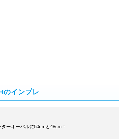
0Hのインプレ
ーオーバルに50cmと48cm！